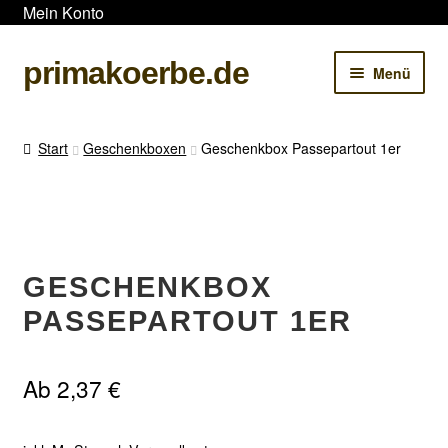
Mein Konto
Zur
Zum
primakoerbe.de
Menü
Navigation
Inhalt
springen
springen
Startseite
Start
Geschenkboxen
Geschenkbox Passepartout 1er
Shop
Kontakt & Beratung
Produktkatalog 2025/2026
GESCHENKBOX
PASSEPARTOUT 1ER
Neuheiten (Flyer)
Ab
2,37
€