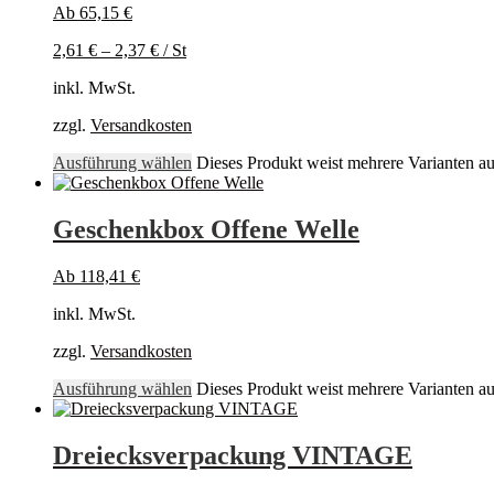
Ab
65,15
€
2,61
€
–
2,37
€
/
St
inkl. MwSt.
zzgl.
Versandkosten
Ausführung wählen
Dieses Produkt weist mehrere Varianten a
Geschenkbox Offene Welle
Ab
118,41
€
inkl. MwSt.
zzgl.
Versandkosten
Ausführung wählen
Dieses Produkt weist mehrere Varianten a
Dreiecksverpackung VINTAGE