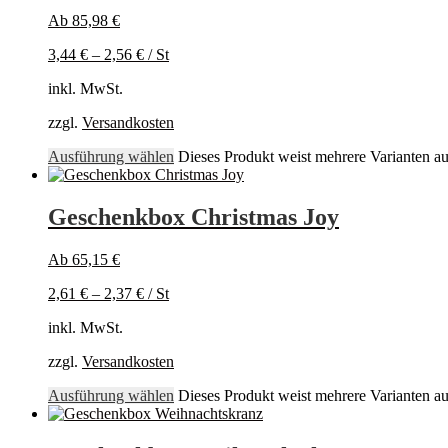
Ab
85,98
€
3,44
€
–
2,56
€
/
St
inkl. MwSt.
zzgl.
Versandkosten
Ausführung wählen
Dieses Produkt weist mehrere Varianten a
Geschenkbox Christmas Joy
Ab
65,15
€
2,61
€
–
2,37
€
/
St
inkl. MwSt.
zzgl.
Versandkosten
Ausführung wählen
Dieses Produkt weist mehrere Varianten a