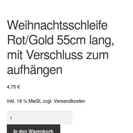
Weihnachtsschleife
Rot/Gold 55cm lang,
mit Verschluss zum
aufhängen
4,75
€
inkl. 19 % MwSt.
zzgl.
Versandkosten
Weihnachtsschleife
Rot/Gold
55cm
In den Warenkorb