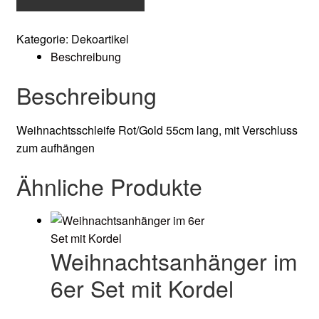
lang,
mit
Kategorie:
Dekoartikel
Verschluss
Beschreibung
zum
aufhängen
Beschreibung
Menge
Weihnachtsschleife Rot/Gold 55cm lang, mit Verschluss
zum aufhängen
Ähnliche Produkte
Weihnachtsanhänger im
6er Set mit Kordel