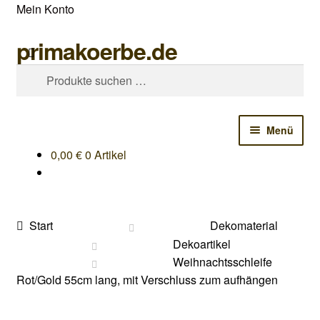
Mein Konto
primakoerbe.de
Zur
Zum
Suchen
Navigation
Inhalt
Suchen
springen
springen
nach:
Menü
0,00
€
0 Artikel
Startseite
Shop
Start
Dekomaterial
Kontakt & Beratung
Dekoartikel
Weihnachtsschleife
Produktkatalog 2025/2026
Rot/Gold 55cm lang, mit Verschluss zum aufhängen
Neuheiten (Flyer)