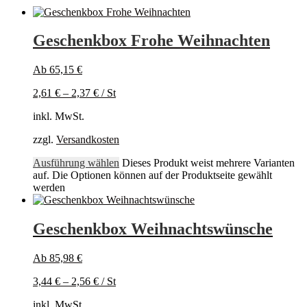
Geschenkbox Frohe Weihnachten
Ab
65,15
€
2,61
€
–
2,37
€
/
St
inkl. MwSt.
zzgl.
Versandkosten
Ausführung wählen
Dieses Produkt weist mehrere Varianten
auf. Die Optionen können auf der Produktseite gewählt
werden
Geschenkbox Weihnachtswünsche
Ab
85,98
€
3,44
€
–
2,56
€
/
St
inkl. MwSt.